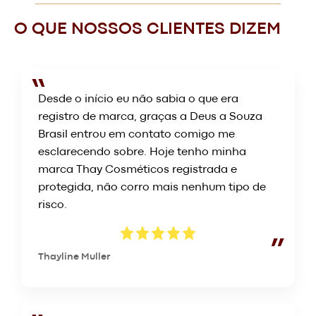
O QUE NOSSOS CLIENTES DIZEM
Desde o início eu não sabia o que era
registro de marca, graças a Deus a Souza
A produtora Boogie Naipe surgiu
O grupo de Rap Racionais MC’s,
Brasil entrou em contato comigo me
em 2009, oferecendo serviços e
é um dos mais influentes do
esclarecendo sobre. Hoje tenho minha
promovendo shows e eventos
Brasil
marca Thay Cosméticos registrada e
com artistas de qualidade
protegida, não corro mais nenhum tipo de
risco.
Thayline Muller