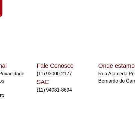
nal
Fale Conosco
Onde estamo
 Privacidade
(11) 93000-2177
Rua Alameda Prin
os
Bernardo do Ca
SAC
(11) 94081-8694
ro